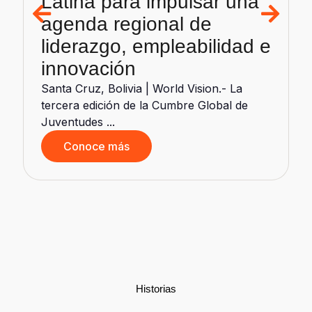
Latina para impulsar una
agenda regional de
liderazgo, empleabilidad e
innovación
d
Santa Cruz, Bolivia | World Vision.- La
tercera edición de la Cumbre Global de
Juventudes ...
Conoce más
Historias