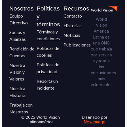
Nosotros
Políticas
Recursos
Equipo
y
Contacto
World
Directivo
términos
Historias
Vision
América
Términos y
Socios y
Noticias
Latina es
condiciones
Alianzas
una ONG
Publicaciones
Políticas de
Rendición de
que trabaja
cookies
por servir y
Cuentas
ayudar a
Políticas de
Nuestra
las
privacidad
Visión y
comunidades
Valores
más
Reporta un
vulnerables.
incidente
Nuestra
Historia
Trabaja con
Nosotros
© 2025 World Vision
Diseñado por
Latinoamérica
Newemage